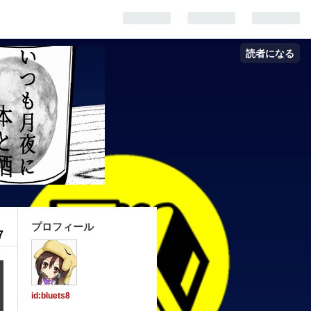
読者になる
プロフィール
7
id:bluets8