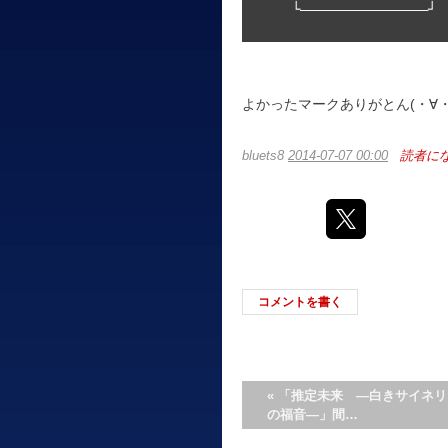
 　 └――――――――――――――――┘ 
よかったマークありがとん(・∀・
bluets8
2014-07-07 00:00
読者に
コメントを書く
«
「推定未来 ―白きサイネリ
の福音―」間…