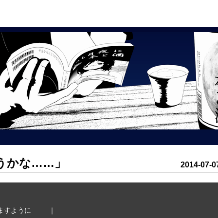
うかな……」
2014
-
07
-
0
ますように 　　｜
