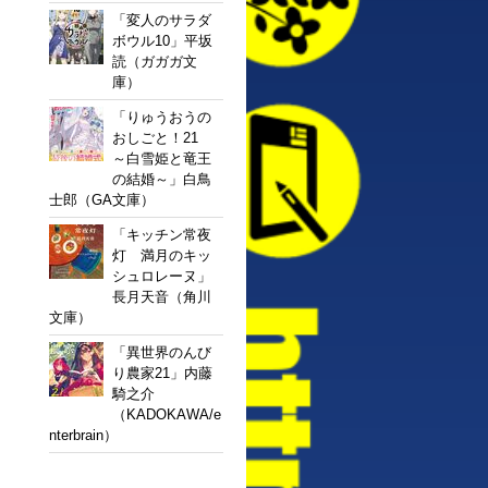
「変人のサラダ
ボウル10」平坂
読（ガガガ文
庫）
「りゅうおうの
おしごと！21
～白雪姫と竜王
の結婚～」白鳥
士郎（GA文庫）
「キッチン常夜
灯 満月のキッ
シュロレーヌ」
長月天音（角川
文庫）
「異世界のんび
り農家21」内藤
騎之介
（KADOKAWA/e
nterbrain）