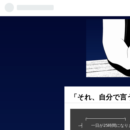
「それ、自分で言
 　 ┌――――――――――――――――┐

 ―┤　　一日が25時間になり